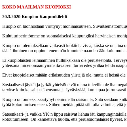
KOKO MAAILMAN KUOPIOKSI
20.3.2020 Kuopion Kaupunkilehti
Kuopio on luonnostaan virittynyt moninaisuuteen. Suvaitsemattomuus 
Kulttuuriperintömme on suomalaiseksi kaupungiksi harvinaisen monipuol
Kuopio on olemukseltaan vaikeasti luokiteltavissa, koska se on aina ol
täällä ihminen on oppinut enemmän kuuntelemaan itseään kuin muita.
Ei kuopiolaisten leimaaminen hulluiksikaan ole perusteetonta. Tervey
yhteisönä nimenomaan ymmärtäväisen: turha edes yrittää tehdä naapuri
Eivät kuopiolaiset mitään erilaisuuden ylistäjiä ole, mutta ei heist
Sosiaalisesti jäykät ja jyrkät yhteisöt eivät ulkoa tuleville ole ihannep
tarvitse kuin katsahtaa Joensuuta ja Jyväskylää, kun tapaa jo runsaas
Kuopio on onneksi säästynyt raaimmalta rasismilta. Siitä saadaan kiit
työtä kotoutumisen eteen. Siihen meidän pitää silti olla valmiita, et
Sateenkaari- ja vaikka YK:n lippu saisivat liehua iäti kaupungintalol
kotoutumiseen. On kannettava huolta, että perussuomalaiset hyveet, k