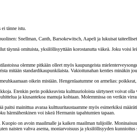
ei tänne istu.
inen: Snellman, Canth, Barsokewitsch, Aapeli ja lukuisat taiteelliset 
lut täynnä omituista, yksilöllisyyttään korostanutta väkeä. Joku voisi le
stilastoissa olemme pitkään olleet myös kaupungeista mielenterveysong
sta mitään standardikaupunkilaista. Vakioitunahan kenties minäkin jou
ä ole meuhkaamaan oikein mistään. Hengenlaatumme on armelias: poikkeat,
aikkoja. Etenkin perin poikkeavista kulttuurioloista siirtyneet voivat olla
ti uhittelua ja kiusantekoa mamuja kohtaan. Molemmissa on verikin virra
tää paitsi mainittua avaraa kulttuuritaustaamme myös esimerkiksi määräti
tä joku härmähenkinen voi iskeä Hermanin tapahtumien tapaan.
la. Kuopio on avoin maailmalle ja kaiken maailman tulijoille. Moninaisu
uten naisten vahva asema, moniarvoisuus ja yksilöllisyyden kunnioitus 