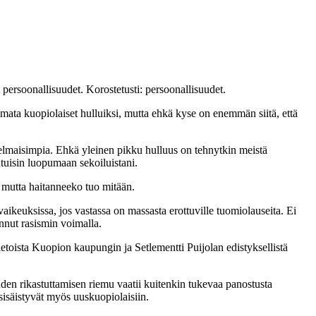
persoonallisuudet. Korostetusti: persoonallisuudet.
imata kuopiolaiset hulluiksi, mutta ehkä kyse on enemmän siitä, että
elmaisimpia. Ehkä yleinen pikku hulluus on tehnytkin meistä
tuisin luopumaan sekoiluistani.
 mutta haitanneeko tuo mitään.
 vaikeuksissa, jos vastassa on massasta erottuville tuomiolauseita. Ei
nnut rasismin voimalla.
etoista Kuopion kaupungin ja Setlementti Puijolan edistyksellistä
uden rikastuttamisen riemu vaatii kuitenkin tukevaa panostusta
sisäistyvät myös uuskuopiolaisiin.