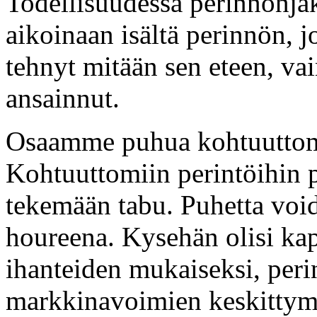
Todellisuudessa perinnönjak
aikoinaan isältä perinnön, j
tehnyt mitään sen eteen, vain
ansainnut.
Osaamme puhua kohtuuttomi
Kohtuuttomiin perintöihin p
tekemään tabu. Puhetta void
houreena. Kysehän olisi kap
ihanteiden mukaiseksi, perin
markkinavoimien keskittymi