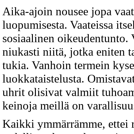
Aika-ajoin nousee jopa vaa
luopumisesta. Vaateissa its
sosiaalinen oikeudentunto. 
niukasti niitä, jotka eniten 
tukia. Vanhoin termein kyse
luokkataistelusta. Omistava
uhrit olisivat valmiit tuhoa
keinoja meillä on varallisu
Kaikki ymmärrämme, ettei r