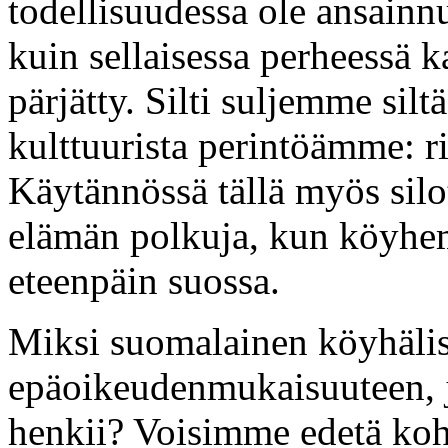
todellisuudessa ole ansainn
kuin sellaisessa perheessä ka
pärjätty. Silti suljemme sil
kulttuurista perintöämme: r
Käytännössä tällä myös sil
elämän polkuja, kun köyhemp
eteenpäin suossa.
Miksi suomalainen köyhälis
epäoikeudenmukaisuuteen, 
henkii? Voisimme edetä koh