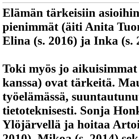
Elämän tärkeisiin asioihin
pienimmät (äiti Anita Tuo
Elina (s. 2016) ja Inka (s. 
Toki myös jo aikuisimmat
kanssa) ovat tärkeitä. Mau
työelämässä, suuntautunut
tietoteknisesti. Sonja Hon
Ylöjärvellä ja hoitaa Art
2010), Mikoa (s. 2014) sek