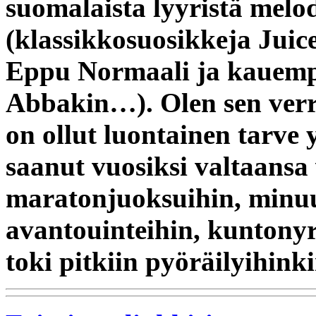
suomalaista lyyristä melo
(klassikkosuosikkeja Juic
Eppu Normaali ja kauempa
Abbakin
…). Olen sen verr
on ollut luontainen tarve y
saanut vuosiksi valtaansa
maratonjuoksuihin, minuut
avantouinteihin, kuntonyr
toki pitkiin pyöräilyihinki