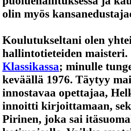
puoluehallituksessa ja ka
olin myös kansanedustaja
Koulutukseltani olen yhtei
hallintotieteiden maisteri
Klassikassa
; minulle tung
keväällä 1976. Täytyy mai
innostavaa opettajaa, Helk
innoitti kirjoittamaan, se
Pirinen, joka sai itäsuom