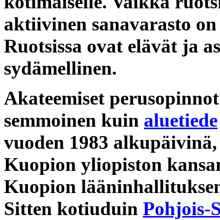
kotimaiselle. Vaikka ruots
aktiivinen sanavarasto on
Ruotsissa ovat elävät ja
sydämellinen.
Akateemiset perusopinno
semmoinen kuin
aluetiede
vuoden 1983 alkupäivinä, 
Kuopion yliopiston kansant
Kuopion lääninhallituksen 
Sitten kotiuduin
Pohjois-S