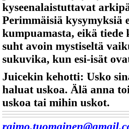
kyseenalaistuttavat arkipä
Perimmäisiä kysymyksiä e
kumpuamasta, eikä tiede 
suht avoin mystiseltä vaiku
sukuvika, kun esi-isät ovat
Juicekin kehotti: Usko si
haluat uskoa. Älä anna to
uskoa tai mihin uskot.
raimo.tuomainen@gmail.