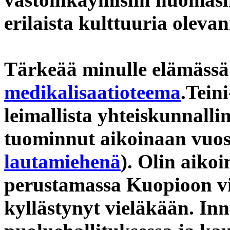
erilaista kulttuuria olevan
Tärkeää minulle elämässä 
medikalisaatioteema
.Teini
leimallista yhteiskunnalli
tuominnut aikoinaan vuo
lautamiehenä
). Olin aiko
perustamassa Kuopioon vih
kyllästynyt vieläkään. In