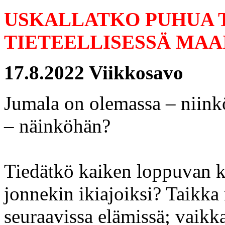
USKALLATKO PUHUA 
TIETEELLISESSÄ MA
17.8.2022 Viikkosavo
Jumala on olemassa – niinkö
– näinköhän?
Tiedätkö kaiken loppuvan 
jonnekin ikiajoiksi? Taikka 
seuraavissa elämissä; vaikk