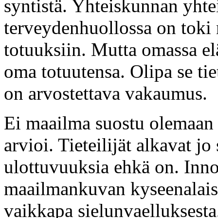
syntistä. Yhteiskunnan yhtei
terveydenhuollossa on toki n
totuuksiin. Mutta omassa el
oma totuutensa. Olipa se tie
on arvostettava vakaumus.
Ei maailma suostu olemaan s
arvioi. Tieteilijät alkavat j
ulottuvuuksia ehkä on. Inno
maailmankuvan kyseenalaistaj
vaikkapa sielunvaelluksesta,