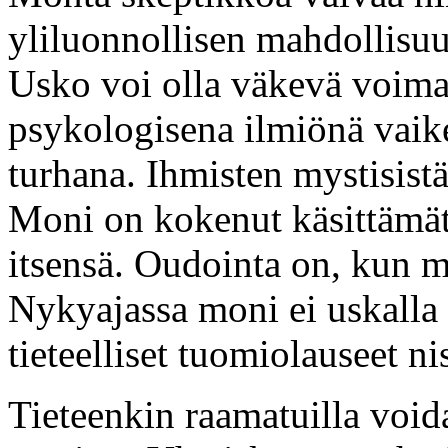
yliluonnollisen mahdollisu
Usko voi olla väkevä voima
psykologisena ilmiönä vaike
turhana. Ihmisten mystisistä
Moni on kokenut käsittämät
itsensä. Oudointa on, kun 
Nykyajassa moni ei uskalla 
tieteelliset tuomiolauseet n
Tieteenkin raamatuilla void