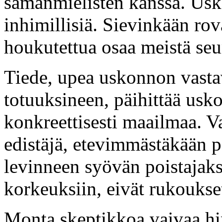
samanmielisten kanssa. Usk
inhimillisiä. Sievinkään rova
houkutettua osaa meistä se
Tiede, upea uskonnon vast
totuuksineen, päihittää us
konkreettisesti maailmaa. 
edistäjä, etevimmästäkään p
levinneen syövän poistajaks
korkeuksiin, eivät rukoukse
Monta skeptikkoa vaivaa hi