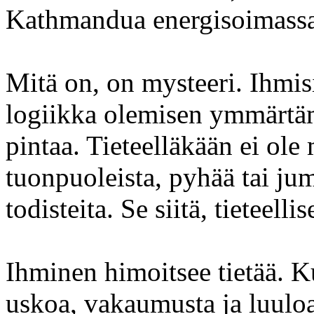
Kathmandua energisoimass
Mitä on, on mysteeri. Ihmisi
logiikka olemisen ymmärtäm
pintaa. Tieteelläkään ei ole
tuonpuoleista, pyhää tai juma
todisteita. Se siitä, tieteellis
Ihminen himoitsee tietää. K
uskoa, vakaumusta ja luuloa