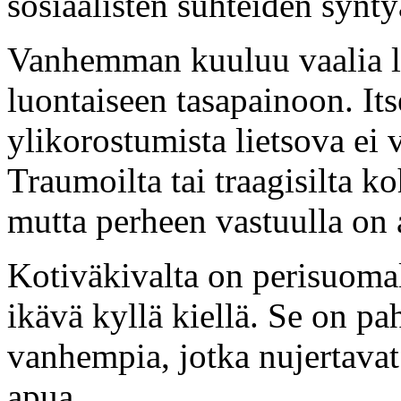
sosiaalisten suhteiden synty
Vanhemman kuuluu vaalia l
luontaiseen tasapainoon. Its
ylikorostumista lietsova ei 
Traumoilta tai traagisilta koh
mutta perheen vastuulla on a
Kotiväkivalta on perisuomal
ikävä kyllä kiellä. Se on p
vanhempia, jotka nujertava
apua.