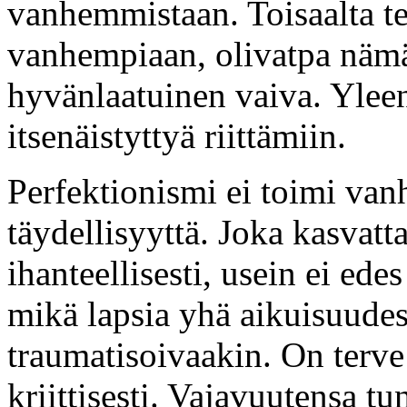
vanhemmistaan. Toisaalta te
vanhempiaan, olivatpa nämä
hyvänlaatuinen vaiva. Yleen
itsenäistyttyä riittämiin.
Perfektionismi ei toimi van
täydellisyyttä. Joka kasvatta
ihanteellisesti, usein ei ede
mikä lapsia yhä aikuisuudes
traumatisoivaakin. On terve
kriittisesti. Vajavuutensa t